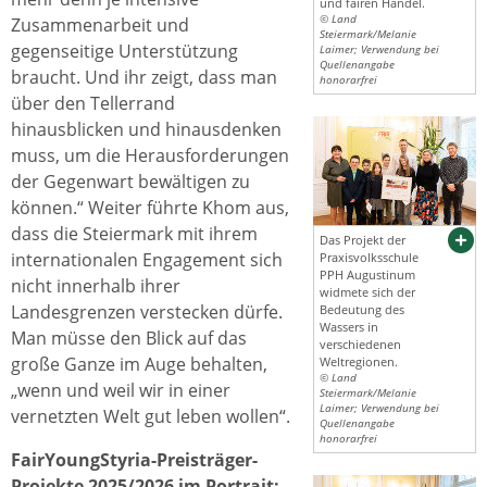
und fairen Handel.
© Land
Zusammenarbeit und
Steiermark/Melanie
gegenseitige Unterstützung
Laimer; Verwendung bei
Quellenangabe
braucht. Und ihr zeigt, dass man
honorarfrei
über den Tellerrand
hinausblicken und hinausdenken
muss, um die Herausforderungen
der Gegenwart bewältigen zu
können.“ Weiter führte Khom aus,
dass die Steiermark mit ihrem
Das Projekt der
internationalen Engagement sich
Praxisvolksschule
PPH Augustinum
nicht innerhalb ihrer
widmete sich der
Landesgrenzen verstecken dürfe.
Bedeutung des
Wassers in
Man müsse den Blick auf das
verschiedenen
große Ganze im Auge behalten,
Weltregionen.
© Land
„wenn und weil wir in einer
Steiermark/Melanie
Laimer; Verwendung bei
vernetzten Welt gut leben wollen“.
Quellenangabe
honorarfrei
FairYoungStyria-Preisträger-
Projekte 2025/2026 im Portrait: