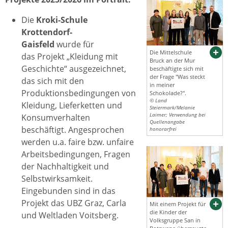
Die
Kroki-Schule
Krottendorf-
Gaisfeld
wurde für
Die Mittelschule
das Projekt „Kleidung mit
Bruck an der Mur
Geschichte“ ausgezeichnet,
beschäftigte sich mit
der Frage "Was steckt
das sich mit den
in meiner
Produktionsbedingungen von
Schokolade?".
© Land
Kleidung, Lieferketten und
Steiermark/Melanie
Laimer; Verwendung bei
Konsumverhalten
Quellenangabe
beschäftigt. Angesprochen
honorarfrei
werden u.a. faire bzw. unfaire
Arbeitsbedingungen, Fragen
der Nachhaltigkeit und
Selbstwirksamkeit.
Eingebunden sind in das
Projekt das UBZ Graz, Carla
Mit einem Projekt für
die Kinder der
und Weltladen Voitsberg.
Volksgruppe San in