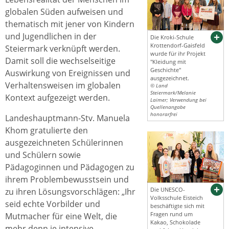
globalen Süden aufweisen und
thematisch mit jener von Kindern
und Jugendlichen in der
Die Kroki-Schule
Krottendorf-Gaisfeld
Steiermark verknüpft werden.
wurde für ihr Projekt
Damit soll die wechselseitige
"Kleidung mit
Geschichte"
Auswirkung von Ereignissen und
ausgezeichnet.
Verhaltensweisen im globalen
© Land
Steiermark/Melanie
Kontext aufgezeigt werden.
Laimer; Verwendung bei
Quellenangabe
honorarfrei
Landeshauptmann-Stv. Manuela
Khom
gratulierte den
ausgezeichneten Schülerinnen
und Schülern sowie
Pädagoginnen und Pädagogen zu
ihrem Problembewusstsein und
Die UNESCO-
zu ihren Lösungsvorschlägen: „Ihr
Volksschule Eisteich
seid echte Vorbilder und
beschäftigte sich mit
Fragen rund um
Mutmacher für eine Welt, die
Kakao, Schokolade
mehr denn je intensive