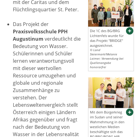
mit der Caritas und dem
Flüchtlingsquartier St. Peter.
Das Projekt der
Praxisvolksschule PPH
Die 1C des BG/BRG
Lichtenfels wurde für
Augustinum
verdeutlicht die
das Projekt "BRIDGE"
Bedeutung von Wasser.
ausgezeichnet.
© Land
Schülerinnen und Schüler
Steiermark/Melanie
Laimer; Verwendung bei
lernen verantwortungsvoll
Quellenangabe
mit dieser wertvollen
honorarfrei
Ressource umzugehen und
globale und regionale
Zusammenhänge zu
verstehen. Der
Lebensweltenvergleich stellt
Österreich einigen Ländern
Mit dem Bürgerkrieg
im Sudan und seiner
Afrikas gegenüber und fragt
Wahrnehmung in den
nach der Bedeutung von
westlichen Medien
beschäftigte sich das
Wasser in der Lebensrealität
BG/BRG/BORG HIB