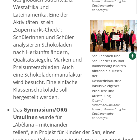
Laimer; Verwendung bei
Quellenangabe
Westafrika und
honorarfrei
Lateinamerika. Eine der
Aktivitäten ist ein
„Supermarkt-Check“:
Schülerinnen und Schüler
analysieren Schokoladen
nach Herkunftsländern,
Schülerinnen und
Qualitätssiegeln, Marken und
Schüler der LBS Bad
Radkersburg blickten
Preisunterschieden. Auch
hinter die Kulissen
eine Schokoladenmanufaktur
der
Kosmetikindustrie
wird besucht. Eine einfache
inklusive eigener
Klassenschokolade soll
Produkte und
Ausstellung.
hergestellt werden.
© Land
Steiermark/Melanie
Das
Gymnasium/ORG
Laimer; Verwendung bei
Quellenangabe
Ursulinen
wurde für
honorarfrei
„Abêlana – miteinander
teilen“, ein Projekt für Kinder der San, einer
indigenen Volksgruppe in Botswana, ausgezeichnet.