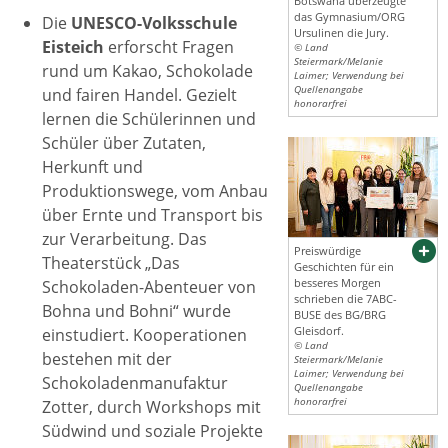
Botswana überzeugte
das Gymnasium/ORG
Die
UNESCO-Volksschule
Ursulinen die Jury.
Eisteich
erforscht Fragen
© Land
Steiermark/Melanie
rund um Kakao, Schokolade
Laimer; Verwendung bei
Quellenangabe
und fairen Handel. Gezielt
honorarfrei
lernen die Schülerinnen und
Schüler über Zutaten,
Herkunft und
Produktionswege, vom Anbau
über Ernte und Transport bis
zur Verarbeitung. Das
Preiswürdige
Theaterstück „Das
Geschichten für ein
besseres Morgen
Schokoladen-Abenteuer von
schrieben die 7ABC-
Bohna und Bohni“ wurde
BUSE des BG/BRG
Gleisdorf.
einstudiert. Kooperationen
© Land
bestehen mit der
Steiermark/Melanie
Laimer; Verwendung bei
Schokoladenmanufaktur
Quellenangabe
honorarfrei
Zotter, durch Workshops mit
Südwind und soziale Projekte