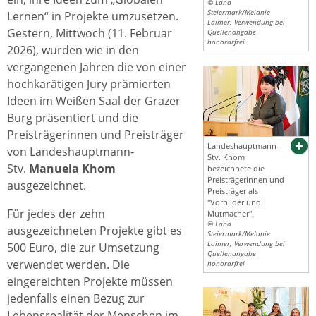
© Land
Steiermark/Melanie
Lernen“ in Projekte umzusetzen.
Laimer; Verwendung bei
Gestern, Mittwoch (11. Februar
Quellenangabe
honorarfrei
2026), wurden wie in den
vergangenen Jahren die von einer
hochkarätigen Jury prämierten
Ideen im Weißen Saal der Grazer
Burg präsentiert und die
Preisträgerinnen und Preisträger
Landeshauptmann-
von Landeshauptmann-
Stv. Khom
Stv.
Manuela Khom
bezeichnete die
Preisträgerinnen und
ausgezeichnet.
Preisträger als
"Vorbilder und
Für jedes der zehn
Mutmacher".
© Land
ausgezeichneten Projekte gibt es
Steiermark/Melanie
Laimer; Verwendung bei
500 Euro, die zur Umsetzung
Quellenangabe
verwendet werden. Die
honorarfrei
eingereichten Projekte müssen
jedenfalls einen Bezug zur
Lebensrealität der Menschen im