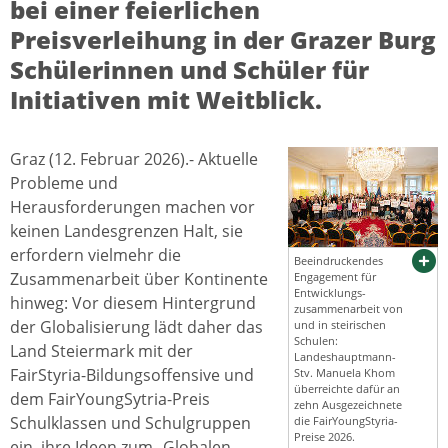
bei einer feierlichen
Preisverleihung in der Grazer Burg
Schülerinnen und Schüler für
Initiativen mit Weitblick.
Graz (12. Februar 2026).- Aktuelle
Probleme und
Herausforderungen machen vor
keinen Landesgrenzen Halt, sie
erfordern vielmehr die
Beeindruckendes
Zusammenarbeit über Kontinente
Engagement für
Entwicklungs-
hinweg: Vor diesem Hintergrund
zusammenarbeit von
der Globalisierung lädt daher das
und in steirischen
Schulen:
Land Steiermark mit der
Landeshauptmann-
FairStyria-Bildungsoffensive und
Stv. Manuela Khom
überreichte dafür an
dem FairYoungSytria-Preis
zehn Ausgezeichnete
Schulklassen und Schulgruppen
die FairYoungStyria-
Preise 2026.
ein, ihre Ideen zum „Globalen