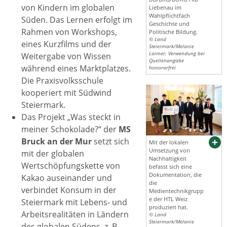
von Kindern im globalen
Liebenau im
Wahlpflichtfach
Süden. Das Lernen erfolgt im
Geschichte und
Rahmen von Workshops,
Politische Bildung.
© Land
eines Kurzfilms und der
Steiermark/Melanie
Laimer; Verwendung bei
Weitergabe von Wissen
Quellenangabe
während eines Marktplatzes.
honorarfrei
Die Praxisvolksschule
kooperiert mit Südwind
Steiermark.
Das Projekt „Was steckt in
meiner Schokolade?“ der
MS
Bruck an der Mur
setzt sich
Mit der lokalen
Umsetzung von
mit der globalen
Nachhaltigkeit
Wertschöpfungskette von
befasst sich eine
Dokumentation, die
Kakao auseinander und
die
verbindet Konsum in der
Medientechnikgrupp
e der HTL Weiz
Steiermark mit Lebens- und
produziert hat.
Arbeitsrealitäten in Ländern
© Land
Steiermark/Melanie
des globalen Südens, z. B.