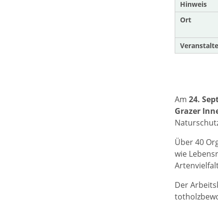
Hinweis
Ort
Veranstalte
Am
24. Sep
Grazer Inn
Naturschutz
Über 40 Org
wie Lebensr
Artenvielfa
Der Arbeits
totholzbewo