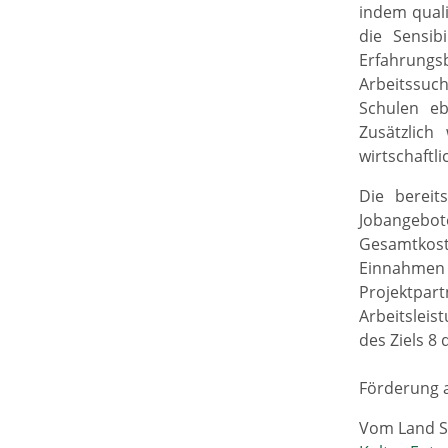
indem qual
die Sensib
Erfahrungsb
Arbeitssuc
Schulen eb
Zusätzlich
wirtschaftli
Die bereit
Jobangebote
Gesamtkoste
Einnahmen
Projektpar
Arbeitsleis
des Ziels 8
Förderung a
Vom Land S