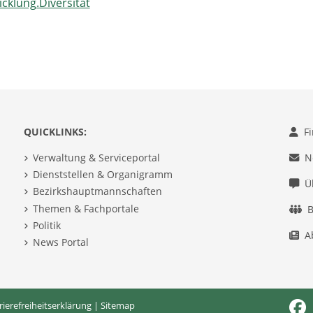
icklung.Diversität
QUICKLINKS:
F
Verwaltung & Serviceportal
N
Dienststellen & Organigramm
Ü
Bezirkshauptmannschaften
Themen & Fachportale
B
Politik
A
News Portal
rierefreiheitserklärung
|
Sitemap
Fac