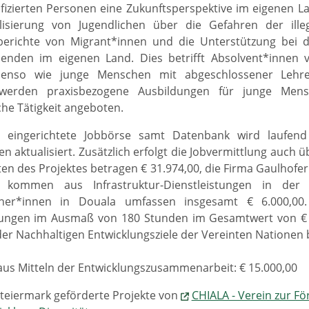
ifizierten Personen eine Zukunftsperspektive im eigenen
ilisierung von Jugendlichen über die Gefahren der ill
erichte von Migrant*innen und die Unterstützung bei der
henden im eigenen Land. Dies betrifft Absolvent*innen
enso wie junge Menschen mit abgeschlossener Lehre 
 werden praxisbezogene Ausbildungen für junge Mens
che Tätigkeit angeboten.
s eingerichtete Jobbörse samt Datenbank wird laufend
n aktualisiert. Zusätzlich erfolgt die Jobvermittlung auch
n des Projektes betragen € 31.974,00, die Firma Gaulhofer 
 kommen aus Infrastruktur-Dienstleistungen in der
tner*innen in Douala umfassen insgesamt € 6.000,00. 
tungen im Ausmaß von 180 Stunden im Gesamtwert von € 3.
 der Nachhaltigen Entwicklungsziele der Vereinten Nationen b
us Mitteln der Entwicklungszusammenarbeit: € 15.000,00
teiermark geförderte Projekte von
CHIALA - Verein zur F