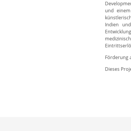
Developmen
und einem 
künstleris
Indien und
Entwicklung
medizinisch
Eintrittser
Förderung a
Dieses Proje