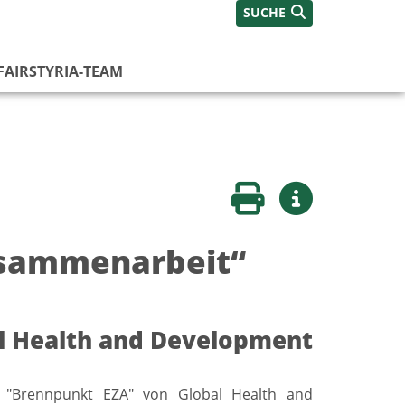
SUCHE
FAIRSTYRIA-TEAM
Seite drucken
Weitere Infos
usammenarbeit“
al Health and Development
he "Brennpunkt EZA" von Global Health and